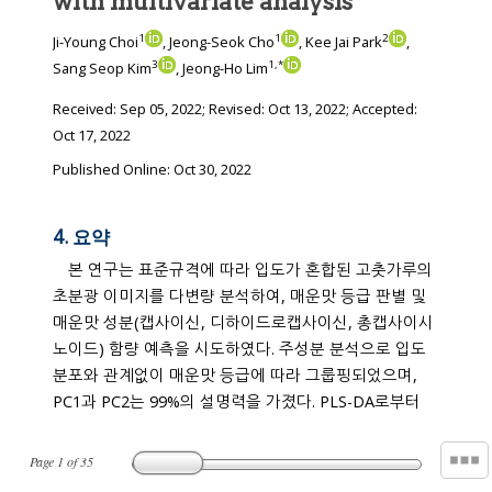
with multivariate analysis
1
1
2
Ji-Young Choi
, Jeong-Seok Cho
, Kee Jai Park
,
3
1
,
*
Sang Seop Kim
, Jeong-Ho Lim
Received:
Sep 05, 2022
; Revised:
Oct 13, 2022
; Accepted:
Oct 17, 2022
Published Online: Oct 30, 2022
4. 요약
본 연구는 표준규격에 따라 입도가 혼합된 고춧가루의
초분광 이미지를 다변량 분석하여, 매운맛 등급 판별 및
매운맛 성분(캡사이신, 디하이드로캡사이신, 총캡사이시
노이드) 함량 예측을 시도하였다. 주성분 분석으로 입도
분포와 관계없이 매운맛 등급에 따라 그룹핑되었으며,
PC1과 PC2는 99%의 설명력을 가졌다. PLS-DA로부터
Page
1
of
35