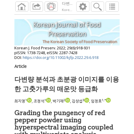
다변량 분석과 초분광 이미지를 이용한 고
Korean J. Food Preserv.
2022
;
29
(
6
):
918
-
931
Korean Journal of Food
Preservation
The Korean Society of Food Preservation
Korean J. Food Preserv.
2022
;
29
(
6
):
918
-
931
pISSN: 1738-7248, eISSN: 2287-7428
DOI:
https://doi.org/10.11002/kjfp.2022.29.6.918
Article
다변량 분석과 초분광 이미지를 이용
한 고춧가루의 매운맛 등급화
1
1
2
3
1
,
*
최지영
, 조정석
, 박기재
, 김상섭
, 임정호
Grading the pungency of red
pepper powder using
hyperspectral imaging coupled