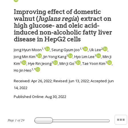
Improving effect of domestic
walnut (
Juglans regia
) extract on
high glucose- and oleic acid-
induced non-alcoholic fatty liver
disease in HepG2 cells
1
,
‡
1
,
‡
2
Jong Hyun Moon
, Seung Gyum Joo
, Uk Lee
,
1
1
1
Jong Min Kim
, Jin Yong Kang
, Hyo Lim Lee
, Min Ji
1
1
1
1
Kim
, Hye Rin Jeong
, Min Ji Go
, Tae Yoon Kim
,
1
,
*
Ho Jin Heo
Received:
Apr 26, 2022
; Revised:
Jun 13, 2022
; Accepted:
Jun
14, 2022
Published Online: Aug 30, 2022
Page
1
of
29