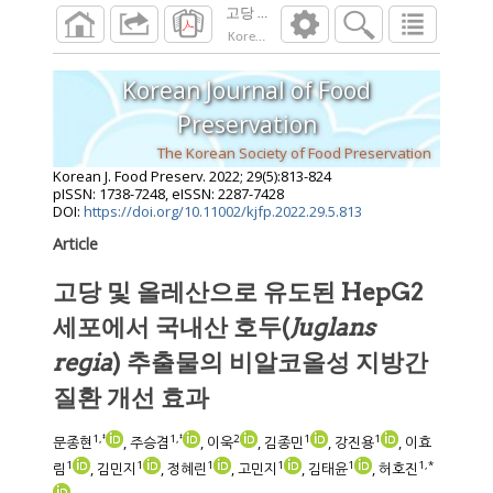
Korean J. Food Preserv.
2022
;
29
(
5
):
813
-
824
Korean Journal of Food
Preservation
The Korean Society of Food Preservation
Korean J. Food Preserv.
2022
;
29
(
5
):
813
-
824
pISSN: 1738-7248, eISSN: 2287-7428
DOI:
https://doi.org/10.11002/kjfp.2022.29.5.813
Article
고당 및 올레산으로 유도된 HepG2
세포에서 국내산 호두(
Juglans
regia
) 추출물의 비알코올성 지방간
질환 개선 효과
1
,
‡
1
,
‡
2
1
1
문종현
, 주승겸
, 이욱
, 김종민
, 강진용
, 이효
1
1
1
1
1
1
,
*
림
, 김민지
, 정혜린
, 고민지
, 김태윤
, 허호진