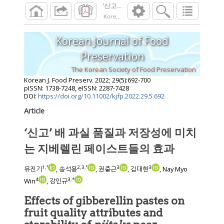
‘신고’ 배 과실 품질과 저장성에 미치는 
Korean J. Food Preserv.
2022
;
29
(
5
):
692
-
700
Korean Journal of Food
Preservation
The Korean Society of Food Preservation
Korean J. Food Preserv.
2022
;
29
(
5
):
692
-
700
pISSN: 1738-7248, eISSN: 2287-7428
DOI:
https://doi.org/10.11002/kjfp.2022.29.5.692
Article
‘신고’ 배 과실 품질과 저장성에 미치
는 지베렐린 페이스트들의 효과
1
,
‡
2
,
3
,
‡
3
3
유진기
, 송석용
, 권중근
, 김대현
, Nay Myo
4
3
,
*
Win
, 강인규
Effects of gibberellin pastes on
fruit quality attributes and