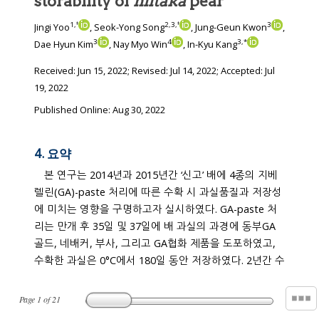
storability of
niitaka
pear
1
,
‡
2
,
3
,
‡
3
Jingi Yoo
, Seok-Yong Song
, Jung-Geun Kwon
,
3
4
3
,
*
Dae Hyun Kim
, Nay Myo Win
, In-Kyu Kang
Received:
Jun 15, 2022
; Revised:
Jul 14, 2022
; Accepted:
Jul
19, 2022
Published Online: Aug 30, 2022
4. 요약
본 연구는 2014년과 2015년간 ‘신고’ 배에 4종의 지베
렐린(GA)-paste 처리에 따른 수확 시 과실품질과 저장성
에 미치는 영향을 구명하고자 실시하였다. GA-paste 처
리는 만개 후 35일 및 37일에 배 과실의 과경에 동부GA
골드, 네배커, 부사, 그리고 GA협화 제품을 도포하였고,
수확한 과실은 0°C에서 180일 동안 저장하였다. 2년간 수
Page
1
of
21