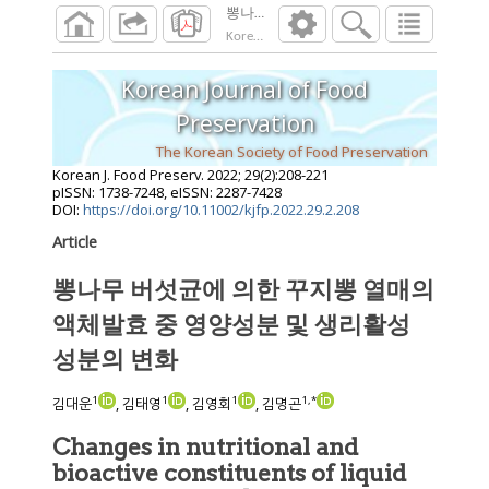
뽕나무 버섯균에 의한 꾸지뽕 열매의 액체
Korean J. Food Preserv.
2022
;
29
(
2
):
208
-
221
Korean Journal of Food
Preservation
The Korean Society of Food Preservation
Korean J. Food Preserv.
2022
;
29
(
2
):
208
-
221
pISSN: 1738-7248, eISSN: 2287-7428
DOI:
https://doi.org/10.11002/kjfp.2022.29.2.208
Article
뽕나무 버섯균에 의한 꾸지뽕 열매의
액체발효 중 영양성분 및 생리활성
성분의 변화
1
1
1
1
,
*
김대운
, 김태영
, 김영회
, 김명곤
Changes in nutritional and
bioactive constituents of liquid