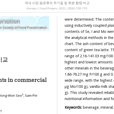
국내 시판 음료류의 무기질 및 회분 함량 비교
Korean J. Food Preserv.
2021
;
28
(
6
):
758
-
770
were determined. The contents of Na
ervation
using inductively coupled plasma (ICP) opt
 Society of Food Preservation
contents of Se, I and Mo were analyzed using I
the analytical methods in the analyses of minerals and ash were
chart. The ash content of beverages was 0.08-1.71 g/100 g, exhibiting the highest ash
content of green tea latte. The Na content of beverages differed considerably in the
range of 2.16-141.03 mg/100 g, with yam tea and americano exhibiting the significantly
비교
highest and lowest amounts of
other minerals in the beverages 
1.86-76.27 mg P/100 g and 0.75-27.
nts in commercial
wide range, with the highest content in yam t
μg Mo/100 g), vanilla milk shake (21.00 μg I/100 g), and green tea
g). This study revealed reliable mineral contents in commercial beverages for use in
3
 Dong-Won Seo
, Sam-Pin
nutritional information and 
Keywords:
beverage; mineral
21