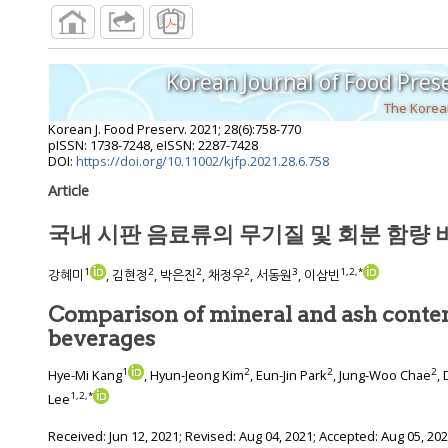
Korean Journal of Food Pres
The Korean
Korean J. Food Preserv.
2021
;
28
(
6
):
758
-
770
pISSN: 1738-7248, eISSN: 2287-7428
DOI:
https://doi.org/10.11002/kjfp.2021.28.6.758
Article
국내 시판 음료류의 무기질 및 회분 함량 
1
2
2
2
3
1
,
2
,
*
강혜미
, 김현정
, 박은진
, 채정우
, 서동원
, 이삼빈
Comparison of mineral and ash conte
beverages
1
2
2
2
Hye-Mi Kang
, Hyun-Jeong Kim
, Eun-Jin Park
, Jung-Woo Chae
,
1
,
2
,
*
Lee
Received:
Jun 12, 2021
; Revised:
Aug 04, 2021
; Accepted:
Aug 05, 20