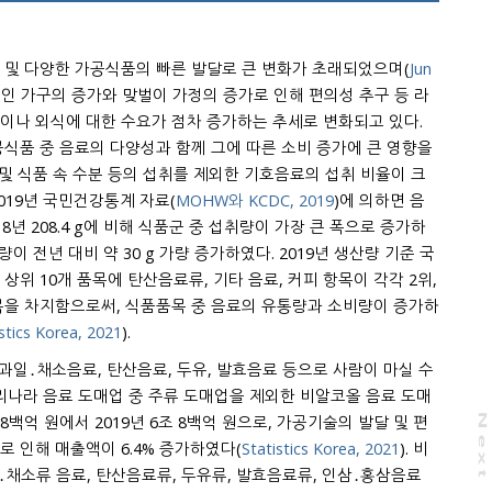
 및 다양한 가공식품의 빠른 발달로 큰 변화가 초래되었으며(
Jun
 1인 가구의 증가와 맞벌이 가정의 증가로 인해 편의성 추구 등 라
 중 음료의 다양성과 함께 그에 따른 소비 증가에 큰 영향을
 및 식품 속 수분 등의 섭취를 제외한 기호음료의 섭취 비율이 크
 2019년 국민건강통계 자료(
MOHW와 KCDC, 2019
)에 의하면 음
 폭으로 증가하
년 대비 약 30 g 가량 증가하였다. 2019년 생산량 기준 국
위 10개 품목에 탄산음료류, 기타 음료, 커피 항목이 각각 2위,
stics Korea, 2021
).
 과일․채소음료, 탄산음료, 두유, 발효음료 등으로 사람이 마실 수
주류 도매업을 제외한 비알코올 음료 도매
 8백억 원에서 2019년 6조 8백억 원으로, 가공기술의 발달 및 편
N
e
x
t
a
g
변화로 인해 매출액이 6.4% 증가하였다(
Statistics Korea, 2021
). 비
일․채소류 음료, 탄산음료류, 두유류, 발효음료류, 인삼․홍삼음료