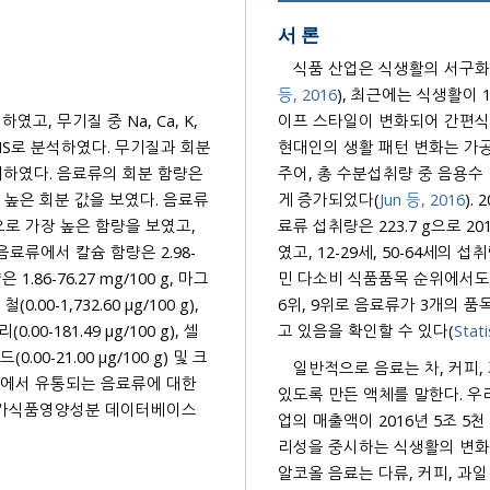
서 론
식품 산업은 식생활의 서구화
등, 2016
), 최근에는 식생활이
이프 스타일이 변화되어 간편식이나 외식에 대한 수요가 점차 증가하는 추세로 변화되고 있다.
, 무기질 중 Na, Ca, K,
현대인의 생활 패턴 변화는 가공식품
주어, 총 수분섭취량 중 음용수
게 증가되었다(
Jun 등, 2016
).
 보였다. 음료류
료류 섭취량은 223.7 g으로 2018년 208.4 g에 비해 식품군 중 섭취량이 가장 큰
의적으로 가장 높은 함량을 보였고,
였고, 12-29세, 50-64세의 섭취량이 전
민 다소비 식품품목 순위에서도 상
6위, 9위로 음료류가 3개의 품목을 차지함으로써, 식품품목 중 음료의 유통량과 소비량이 증가하
고 있음을 확인할 수 있다(
Stati
일반적으로 음료는 차, 커피,
있도록 만든 액체를 말한다. 우리나라 음료 도매업 중 
 국가식품영양성분 데이터베이스
업의 매출액이 2016년 5조 5천
리성을 중시하는 식생활의 
알코올 음료는 다류, 커피, 과