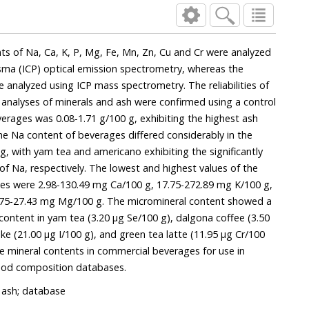
, Ca, K, P, Mg, Fe, Mn, Zn, Cu and Cr were analyzed
ical emission spectrometry, whereas the
CP mass spectrometry. The reliabilities of
 confirmed using a control
 Na, respectively. The lowest and highest values of the
were 2.98-130.49 mg Ca/100 g, 17.75-272.89 mg K/100 g,
43 mg Mg/100 g. The micromineral content showed a
ea (3.20 μg Se/100 g), dalgona coffee (3.50
 latte (11.95 μg Cr/100
food composition databases.
; ash; database