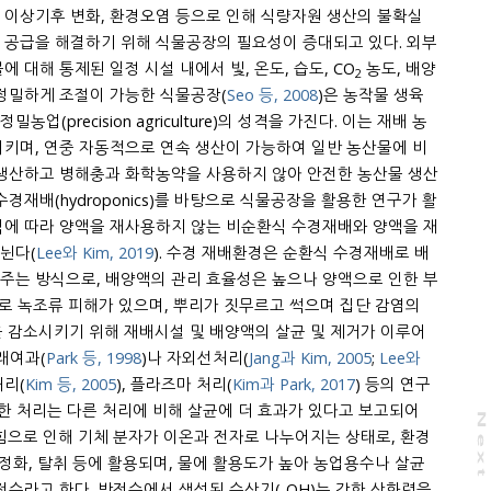
 이상기후 변화, 환경오염 등으로 인해 식량자원 생산의 불확실
급을 해결하기 위해 식물공장의 필요성이 증대되고 있다. 외부
 대해 통제된 일정 시설 내에서 빛, 온도, 습도, CO
농도, 배양
2
액 등 환경 조건을 인공적으로 정밀하게 조절이 가능한 식물공장(
Seo 등, 2008
)은 농작물 생육
키며, 연중 자동적으로 연속 생산이 가능하여 일반 농산물에 비
 생산하고 병해충과 화학농약을 사용하지 않아 안전한 농산물 생산
 수경재배(hydroponics)를 바탕으로 식물공장을 활용한 연구가 활
 양액을 재사용하지 않는 비순환식 수경재배와 양액을 재
뉜다(
Lee와 Kim, 2019
). 수경 재배환경은 순환식 수경재배로 배
주는 방식으로, 배양액의 관리 효율성은 높으나 양액으로 인한 부
있으며, 뿌리가 짓무르고 썩으며 집단 감염의
을 감소시키기 위해 재배시설 및 배양액의 살균 및 제거가 이루어
모래여과(
Park 등, 1998
)나 자외선처리(
Jang과 Kim, 2005
;
Lee와
처리(
Kim 등, 2005
), 플라즈마 처리(
Kim과 Park, 2017
) 등의 연구
N
e
x
t
a
g
으로 인해 기체 분자가 이온과 전자로 나누어지는 상태로, 환경
 정화, 탈취 등에 활용되며, 물에 활용도가 높아 농업용수나 살균
 방전수에서 생성된 수산기(-OH)는 강한 산화력을