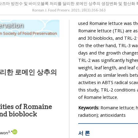
라즈마 방전수 및 바이오블록 처리를 달리한 로메인 상추의 생장변화 및 항산화 
Korean J. Food Preserv.
2021
;
28
(
3
):
356
-
363
used Romaine lettuce was the Caesar's Green variety. The treatment conditions of
ervation
Romaine lettuce (TRL) are as follows: TRL-1 was treated with plasma discharge wat
 Society of Food Preservation
and 30 bioblocks, and TRL-2 was treated with plasma dischar
On the other hand, TRL-3 was not treated. Romai
days and the growth changes were measu
TRL-2 was significantly higher (p<0.05) 
weight, leaf length, and leaf count
달리한 로메인 상추의
analyzed as similar levels betwe
activities in ABTS radical scave
this study, TRL-2 conditions are
of Romaine lettuce.
ities of Romaine
Keywords:
Romaine lettuce; h
radiation); antioxidants
서 론
3
,
*
 Kwon