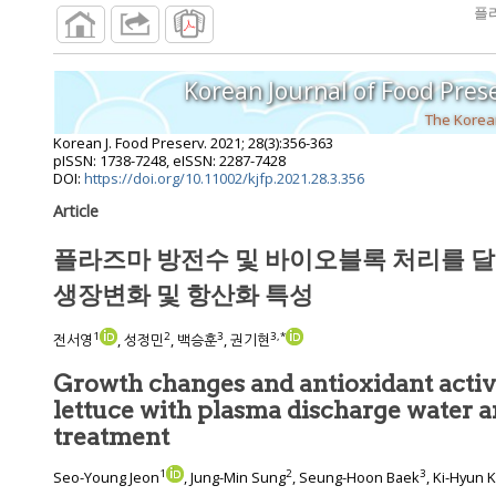
플
Korean Journal of Food Pres
The Korean
Korean J. Food Preserv.
2021
;
28
(
3
):
356
-
363
pISSN: 1738-7248, eISSN: 2287-7428
DOI:
https://doi.org/10.11002/kjfp.2021.28.3.356
Article
플라즈마 방전수 및 바이오블록 처리를 
생장변화 및 항산화 특성
1
2
3
3
,
*
전서영
, 성정민
, 백승훈
, 권기현
Growth changes and antioxidant activ
lettuce with plasma discharge water and bioblock
treatment
1
2
3
Seo-Young Jeon
, Jung-Min Sung
, Seung-Hoon Baek
, Ki-Hyun