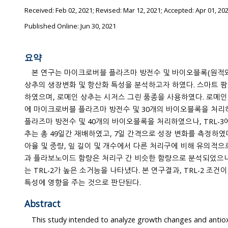
Received:
Feb 02, 2021
; Revised:
Mar 12, 2021
; Accepted:
Apr 01, 20
Published Online: Jun 30, 2021
요약
본 연구는 마이크로버블 플라즈마 방전수 및 바이오블록(원적
상추의 생장변화 및 항산화 특성을 분석하고자 하였다. 스마트 팜 환경에서
하였으며, 로메인 상추는 시저스 그린 품종을 사용하였다. 로메인 상
에 마이크로버블 플라즈마 방전수 및 30개의 바이오블록을 처리하고, TRL-2에는 마이크로버블
플라즈마 방전수 및 40개의 바이오블록을 처리하였으나, TRL-3
추는 총 49일간 재배하였고, 7일 간격으로 성장 변화를 측정하였다. 성장 변화에서 TRL-2는 발
아율 및 중량, 잎 길이 및 개수에서 다른 처리구에 비해 유의적으로(p<0.0
과 플라보노이드 함량은 처리구 간 비슷한 함량으로 분석되었으나,
는 TRL-2가 높은 소거능을 나타냈다. 본 연구결과, TRL-2 조건이 로메인 상추의 생장 및 항산화
특성에 영향을 주는 것으로 판단된다.
Abstract
This study intended to analyze growth changes and antiox