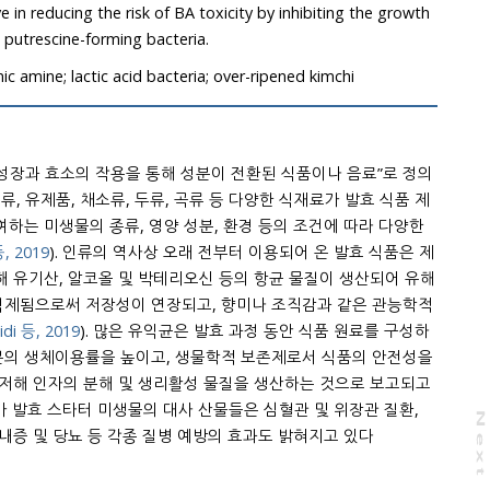
risk of BA toxicity by inhibiting the growth
of histamine, cadaverine, and putrescine-forming bacteria.
ic amine; lactic acid bacteria; over-ripened kimchi
 성장과 효소의 작용을 통해 성분이 전환된 식품이나 음료”로 정의
류, 유제품, 채소류, 두류, 곡류 등 다양한 식재료가 발효 식품 제
여하는 미생물의 종류, 영양 성분, 환경 등의 조건에 따라 다양한
등, 2019
). 인류의 역사상 오래 전부터 이용되어 온 발효 식품은 제
장되고, 향미나 조직감과 같은 관능학적
Dimidi 등, 2019
). 많은 유익균은 발효 과정 동안 식품 원료를 구성하
률을 높이고, 생물학적 보존제로서 식품의 안전성을
 저해 인자의 분해 및 생리활성 물질을 생산하는 것으로 보고되고
가 발효 스타터 미생물의 대사 산물들은 심혈관 및 위장관 질환,
N
e
x
t
a
g
불내증 및 당뇨 등 각종 질병 예방의 효과도 밝혀지고 있다