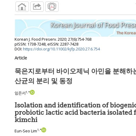
Korean Journal of Food Pres
The Korean
Korean J. Food Preserv.
2020
;
27
(
6
):
754
-
768
pISSN: 1738-7248, eISSN: 2287-7428
DOI:
https://doi.org/10.11002/kjfp.2020.27.6.754
Article
묵은지로부터 바이오제닉 아민을 분해하
산균의 분리 및 동정
1
,
*
임은서
Isolation and identification of bioge
probiotic lactic acid bacteria isolated from over-ripened
kimchi
1
,
*
Eun-Seo Lim