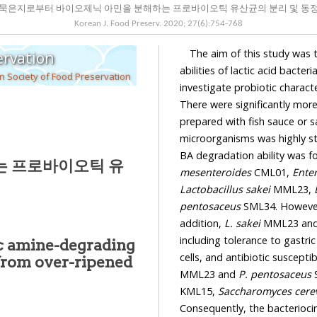
묵은지로부터 바이오제닉 아민을 분해하는 프로바이오틱 유산균의 분리 및 동
Korean J. Food Preserv.
2020
;
27
(
6
):
754
-
768
The aim of this study was 
ervation
abilities of lactic acid bacteria (
 Society of Food Preservation
investigate probiotic characteristics of 
There were significantly more BA-forming LAB
prepared with fish sauce or salted fish than sun-dried salt.
microorganisms was highly strain-dependent. Among the isolated microorganisms, the
BA degradat
는 프로바이오틱 유
mesenteroides
CML01,
Ente
Lactobacillus sakei
MML23,
pentosaceus
SML34. However, all yeast tested di
addition,
L. sakei
MML23 an
including tolerance to gastric acid and bile sa
nic amine-degrading
MML23 and
P. pentosaceus
S
KML15,
Saccharomyces cerev
Consequently, t