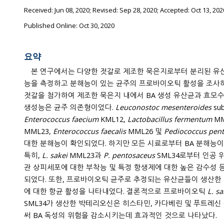
Received:
Jun 08, 2020
; Revised:
Sep 28, 2020
; Accepted:
Oct 13, 202
Published Online: Oct 30, 2020
요약
본 연구에서는 다양한 젓갈로 제조한 묵은지로부터 분리된 유산
능을 측정하고 분해능이 있는 균주의 프로바이오틱 활성을 조사하였다. 천일염보다는 액젓이나
젓갈을 첨가하여 제조한 묵은지 내에서 BA 생성 유산균과 효모수
생성능은 균주 의존형이었다.
Leuconostoc mesenteroides
su
Enterococcus faecium
KML12,
Lactobacillus fermentum
MM
MML23,
Enterococcus faecalis
MML26 및
Pediococcus pen
대한 분해능이 확인되었다. 하지만 모든 시료로부터 BA 분해능이 있는 효모는 분리되지 않았다.
특히,
L. sakei
MML23과
P. pentosaceus
SML34로부터 인공 
관 상피세포에 대한 부착능 및 특정 항생제에 대한 높은 감수성 등의 프로바이오틱 활성이 확인
되었다. 또한, 프로바이오틱 균주로 추정되는 유산균들이 생산한
에 대한 항균 활성을 나타내었다. 결론적으로 프로바이오틱
L. sa
SML34가 생산한 박테리오신은 히스타민, 카다베린 및 푸트레
써 BA 독성의 위험을 감소시키는데 효과적인 것으로 나타났다.