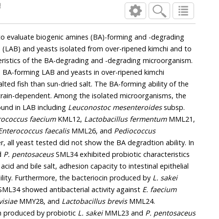
정
to evaluate biogenic amines (BA)-forming and -degrading
LAB) and yeasts isolated from over-ripened kimchi and to
the BA-degrading and -degrading microorganism.
 and yeasts in over-ripened kimchi
 The BA-forming ability of the
ion ability was found in LAB including
Leuconostoc mesenteroides
subsp.
rococcus faecium
KML12,
Lactobacillus fermentum
MML21,
Enterococcus faecalis
MML26, and
Pediococcus
d not show the BA degradtion ability. In
d
P. pentosaceus
SML34 exhibited probiotic characteristics
lt, adhesion capacity to intestinal epithelial
cells, and antibiotic susceptibility. Furthermore, the bacteriocin produced by
L. sakei
ML34 showed antibacterial activity against
E. faecium
isiae
MMY28, and
Lactobacillus brevis
MML24.
he bacteriocin produced by probiotic
L. sakei
MML23 and
P. pentosaceus