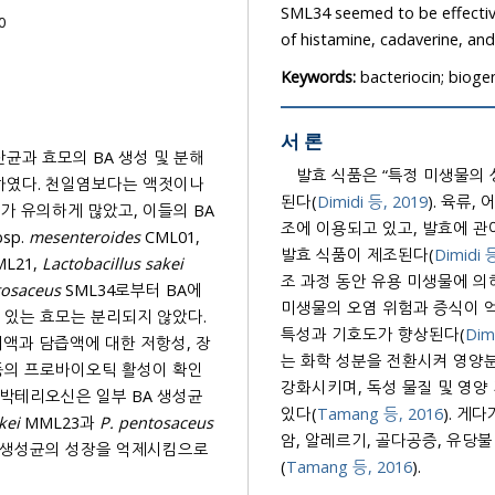
SML34 seemed to be effective in reducing the 
0
Keywords:
bacteriocin; biogen
서 론
균과 효모의 BA 생성 및 분해
발효 식품은 “특정 미생물의
된다(
Dimidi 등, 2019
). 육류, 어
가 유의하게 많았고, 이들의 BA
조에 이용되고 있고, 발효에 관
bsp.
mesenteroides
CML01,
발효 식품이 제조된다(
Dimidi 
L21,
Lactobacillus sakei
조 과정 동안 유용 미생물에 의해 유기산, 알코올 및 박테리오신 등의 항균 물질이 생산되어 유해
tosaceus
SML34로부터 BA에
미생물의 오염 위험과 증식이 억제됨으로써 저장성이 연
특성과 기호도가 향상된다(
위액과 담즙액에 대한 저항성, 장
는 화학 성분을 전환시켜 영양분의 생체이용
강화시키며, 독성 물질 및 영양
 박테리오신은 일부 BA 생성균
있다(
Tamang 등, 2016
). 게다
kei
MML23과
P. pentosaceus
암, 알레르기, 골다공증, 유당
신 생성균의 성장을 억제시킴으로
(
Tamang 등, 2016
).