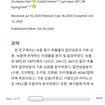
1
2
,
3
4
Su-Hyeon Kim
, Kashif Ameer
, Jun-Hyun Oh
, Mi-
1
,
5
,
*
Kyung Park
Received:
Jul 10, 2020
; Revised:
Sep 18, 2020
; Accepted:
Oct
12, 2020
Published Online: Oct 30, 2020
요약
본 연구에서는 녹용 열수 추출물의 일반성분과 지표 성
분, 녹용에 존재하는 미생물을 분리 및 동정하였다. 녹용
은 90°C와 100°C에서 12시간, 24시간, 36시간 동안 추출
하여 일반성분과 지표 성분을 분석하였다. 일반성분분석
(수분, 조단백질, 조지방, 조회분, 탄수화물)은 AOAC법에
의해 측정되었고, 지표 성분(우론산, 시알산)과 아미노산
은 HPLC를 이용하여 분석하였다. 또한, 배지법에 의해 녹
Page
1
of
29