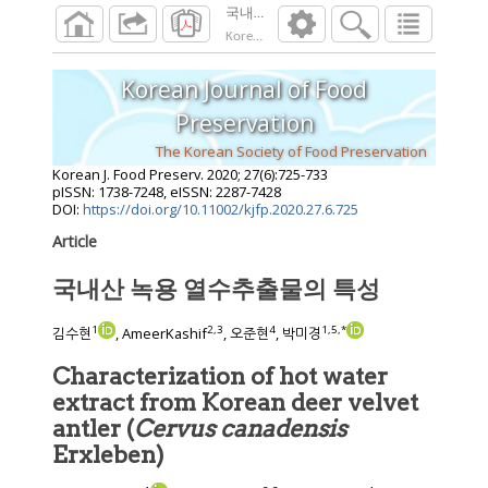
국내산 녹용 열수추출물의 특성
Korean J. Food Preserv.
2020
;
27
(
6
):
725
-
733
Korean Journal of Food
Preservation
The Korean Society of Food Preservation
Korean J. Food Preserv.
2020
;
27
(
6
):
725
-
733
pISSN: 1738-7248, eISSN: 2287-7428
DOI:
https://doi.org/10.11002/kjfp.2020.27.6.725
Article
국내산 녹용 열수추출물의 특성
1
2
,
3
4
1
,
5
,
*
김수현
, AmeerKashif
, 오준현
, 박미경
Characterization of hot water
extract from Korean deer velvet
antler (
Cervus canadensis
Erxleben)