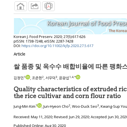
Korean Journal of Food Pres
The Korean
Korean J. Food Preserv.
2020
;
27
(
5
):
617
-
626
pISSN: 1738-7248, eISSN: 2287-7428
DOI:
https://doi.org/10.11002/kjfp.2020.27.5.617
Article
쌀 품종 및 옥수수 배합비율에 따른 팽화
1
2
3
1
,
4
,
*
김정민
, 조준현
, 서우덕
, 윤광섭
Quality characteristics of extruded ri
the rice cultivar and corn flour ratio
1
2
3
Jung-Min Kim
, Jun-Hyeon Cho
, Woo-Duck Seo
, Kwang-Sup Yo
Received:
May 11, 2020
; Revised:
Jun 29, 2020
; Accepted:
Jun 30, 202
Published Online: Aug 30, 2020