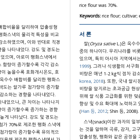
rice flour was 70%.
Keywords:
rice flour; cultivar
루 배합비율을 달리하여 압출성형
서 론
감소하였으며, 이와 반대로 직경
쌀(
Oryza sative
L.)은 옥수
향을 나타내었다. 강도 및 경도는
중의 하나이다. 우리나라를 비롯한 아시아, 아프리카와 라틴 아메리카 지역의 주식으로 이용되고
스 함량이 증가할수록 각각 감소
1999
). 그러나 식생활의 서구화 및 맞벌이 부부 증가 등과 
비량은 매년 1-2 kg씩 점차 감
korea, 2018
). 또한, 국내 쌀시장은 1인당 쌀 소비
 색도는 쌀가루 첨가량이 증가할
비량을 앞지르는 초과공급 현상
위해 쌀 식품 고급화를 위한 맞춤형 품종 
향상 및 수요 확대에 노력하고 
첨가량이 증가할수록 증가하는 경향
(
Han 등, 2012
; Shin 등, 2008).
높게 나타났다. 강도 및 경도는
스낵(snack)이란 과자의 
는 것을 말하며 곡류, 감자, 고구마, 콩, 전분, 견과류 및
압출성형, 팽화와 같은 공정을 
 이용해 제조한 팽화스낵에서 가