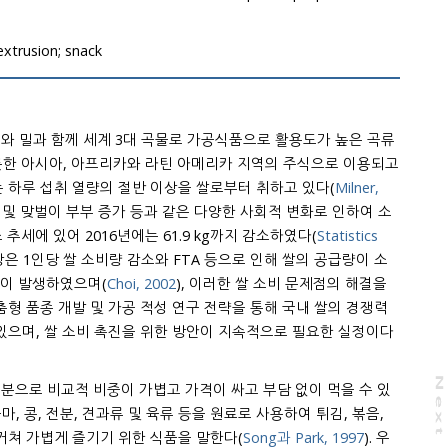
; extrusion; snack
수와 밀과 함께 세계 3대 곡물로 가공식품으로 활용도가 높은 곡류
있으며, 특히 아시아 지역에서는 하루 섭취 열량의 절반 이상을 쌀로부터 취하고 있다(
Milner,
같은 다양한 사회적 변화로 인하여 소
소 추세에 있어 2016년에는 61.9 kg까지 감소하였다(
Statistics
량 감소와 FTA 등으로 인해 쌀의 공급량이 소
이 발생하였으며(
Choi, 2002
), 이러한 쌀 소비 문제점의 해결을
개발 및 가공 적성 연구 전략을 통해 국내 쌀의 경쟁력
있으며, 쌀 소비 촉진을 위한 방안이 지속적으로 필요한 실정이다
N
e
x
t
a
g
일부분으로 비교적 비중이 가볍고 가격이 싸고 부담 없이 먹을 수 있
 육류 등을 원료로 사용하여 튀김, 볶음,
거쳐 가볍게 즐기기 위한 식품을 말한다(
Song과 Park, 1997
). 우