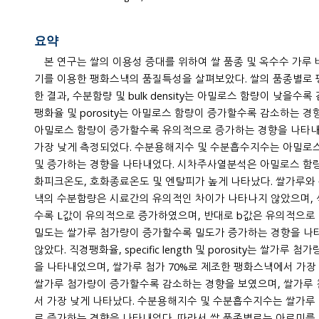
요약
본 연구는 쌀의 이용성 증대를 위하여 쌀 품종 및 옥수수 가
기를 이용한 팽화스낵의 품질특성을 살펴보았다. 쌀의 품종별로 팽화스낵의 물리적 특성을 비교
한 결과, 수분함량 및 bulk density는 아밀로스 함량이 낮을수록 
팽화율 및 porosity는 아밀로스 함량이 증가할수록 감소하는 경
아밀로스 함량이 증가할수록 유의적으로 증가하는 경향을 나타내었으며, 아로미 팽화스낵에서
가장 낮게 측정되었다. 수분용해지수 및 수분흡수지수는 아밀로
및 증가하는 경향을 나타내었다. 시차주사열분석은 아밀로스 함량이 높을수록 호화개시온도, 호
화피크온도, 호화종료온도 및 엔탈피가 높게 나타났다. 쌀가루와 옥수수 배합비를 달리한 팽화스
낵의 수분함량은 시료간의 유의적인 차이가 나타나지 않았으며,
수록 L값이 유의적으로 증가하였으며, 반대로 b값은 유의적으로 감소하는 경향을 나타내었다.
밀도는 쌀가루 첨가량이 증가할수록 밀도가 증가하는 경향을 나타내었으나, 큰 차이는 나타나지
않았다. 직경팽화율, specific length 및 porosity는 쌀가루 
을 나타내었으며, 쌀가루 첨가 70%로 제조한 팽화스낵에서 가장 
쌀가루 첨가량이 증가할수록 감소하는 경향을 보였으며, 쌀가루 첨가 70%로 제조한 팽화 스낵에
서 가장 낮게 나타났다. 수분용해지수 및 수분흡수지수는 쌀가루 첨가량이 증가할수록 유의적으
로 증가하는 경향을 나타내었다. 따라서 쌀 품종별로는 아로미를