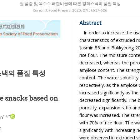
쌀 품종 및 옥수수 배합비율에 따른 팽화스낵의 품질 특성
Korean J. Food Preserv.
2020
;
27
(
5
):
617
-
626
Abstract
ervation
In order to increase the usabil
 Society of Food Preservation
characteristics of extruded rice snacks 
‘Jasmin 85’ and ‘Bukkyeong 2012’) and ratio of corn flour (0, 30, 50, 70 and 100% w/w) to
rice flour. The moisture content and bu
decreased, whereas the porosity and expansion 
amylose content. The strength and hardness increased 
스낵의 품질 특성
content. The water solubility index and water absorption index d
respectively, as the amylose content increased. The moisture content and the L value
increased significantly as the proportion of rice flour was increased, whereas the b value
ce snacks based on
decreased significantly. The bulk density increased with increasing rice flour content. The
porosity, expansion ratio and speci
flour was increased. The strength and
1
,
4
,
*
un
with 70% of rice flour. The water solubility index a
0
significantly with increasing rice flour content. Therefore, the best qua
were observed in extruded snacks made with the Aromi, and the optimal proportion of