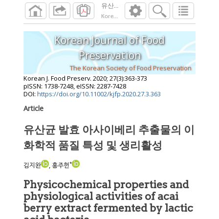
유산균 발효 아사이베리 추출물의 이화학적
Korean J. Food Preserv.
2020
;
27
(
3
):
363
-
373
Korean Journal of Food
Preservation
The Korean Society of Food Preservation
Korean J. Food Preserv.
2020
;
27
(
3
):
363
-
373
pISSN: 1738-7248, eISSN: 2287-7428
DOI:
https://doi.org/10.11002/kjfp.2020.27.3.363
Article
유산균 발효 아사이베리 추출물의 이
화학적 품질 특성 및 생리활성
*
김지완
, 홍주헌
Physicochemical properties and
physiological activities of acai
berry extract fermented by lactic