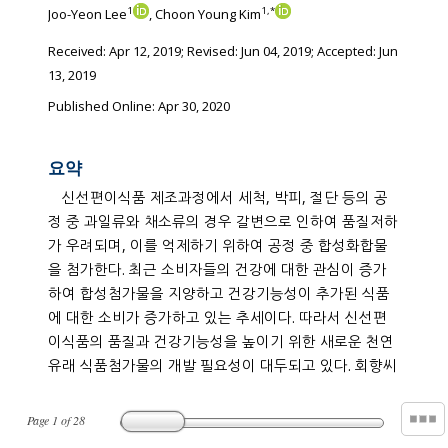
1
1
,
*
Joo-Yeon Lee
, Choon Young Kim
Received:
Apr 12, 2019
; Revised:
Jun 04, 2019
; Accepted:
Jun
13, 2019
Published Online: Apr 30, 2020
요약
신선편이식품 제조과정에서 세척, 박피, 절단 등의 공
정 중 과일류와 채소류의 경우 갈변으로 인하여 품질저하
가 우려되며, 이를 억제하기 위하여 공정 중 합성화합물
을 첨가한다. 최근 소비자들의 건강에 대한 관심이 증가
하여 합성첨가물을 지양하고 건강기능성이 추가된 식품
에 대한 소비가 증가하고 있는 추세이다. 따라서 신선편
이식품의 품질과 건강기능성을 높이기 위한 새로운 천연
유래 식품첨가물의 개발 필요성이 대두되고 있다. 회향씨
Page
1
of
28