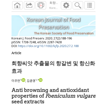
회향씨앗 추출물의 항갈변 및 항산화 효과
Korean J. Food Preserv.
2020
;
27
(
2
):
188
-
196
Korean Journal of Food
Preservation
The Korean Society of Food Preservation
Korean J. Food Preserv.
2020
;
27
(
2
):
188
-
196
pISSN: 1738-7248, eISSN: 2287-7428
DOI:
https://doi.org/10.11002/kjfp.2020.27.2.188
Article
회향씨앗 추출물의 항갈변 및 항산화
효과
1
1
,
*
이주연
, 김춘영
Anti browning and antioxidant
properties of
Foeniculum vulgare
seed extracts