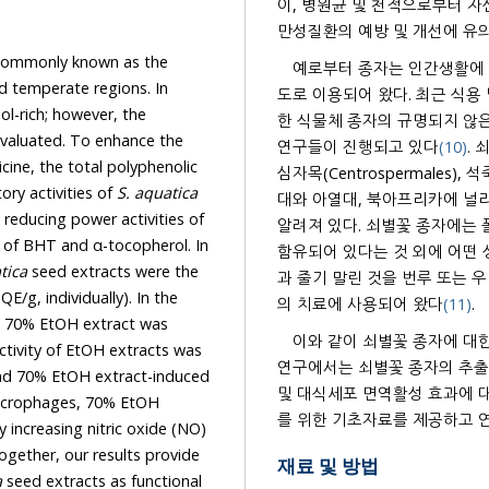
이, 병원균 및 천적으로부터 자
만성질환의 예방 및 개선에 유
 (commonly known as the
예로부터 종자는 인간생활에 
nd temperate regions. In
도로 이용되어 왔다. 최근 식용
l-rich; however, the
한 식물체 종자의 규명되지 않
valuated. To enhance the
연구들이 진행되고 있다
(10)
. 
cine, the total polyphenolic
심자목(Centrospermales),
ry activities of
S. aquatica
대와 아열대, 북아프리카에 널
 reducing power activities of
알려져 있다. 쇠별꽃 종자에는
 of BHT and α-tocopherol. In
함유되어 있다는 것 외에 어떤
tica
seed extracts were the
과 줄기 말린 것을 번루 또는 우
/g, individually). In the
의 치료에 사용되어 왔다
(11)
.
e 70% EtOH extract was
이와 같이 쇠별꽃 종자에 대
ctivity of EtOH extracts was
연구에서는 쇠별꽃 종자의 추출
nd 70% EtOH extract-induced
및 대식세포 면역활성 효과에 
macrophages, 70% EtOH
를 위한 기초자료를 제공하고 
 increasing nitric oxide (NO)
ogether, our results provide
재료 및 방법
a
seed extracts as functional