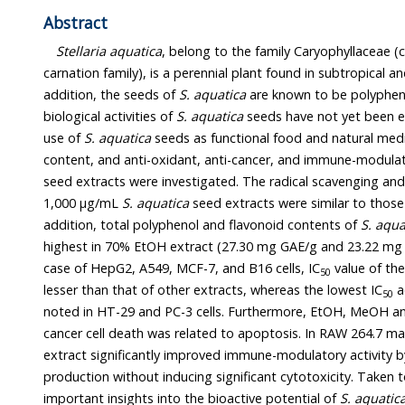
Abstract
Stellaria aquatica
, belong to the family Caryophyllaceae
carnation family), is a perennial plant found in subtropical a
addition, the seeds of
S. aquatica
are known to be polypheno
biological activities of
S. aquatica
seeds have not yet been e
use of
S. aquatica
seeds as functional food and natural medi
content, and anti-oxidant, anti-cancer, and immune-modulato
seed extracts were investigated. The radical scavenging and
1,000 μg/mL
S. aquatica
seed extracts were similar to those
addition, total polyphenol and flavonoid contents of
S. aqua
highest in 70% EtOH extract (27.30 mg GAE/g and 23.22 mg QE
case of HepG2, A549, MCF-7, and B16 cells, IC
value of th
50
lesser than that of other extracts, whereas the lowest IC
a
50
noted in HT-29 and PC-3 cells. Furthermore, EtOH, MeOH a
cancer cell death was related to apoptosis. In RAW 264.7 
extract significantly improved immune-modulatory activity by
production without inducing significant cytotoxicity. Taken t
important insights into the bioactive potential of
S. aquatic