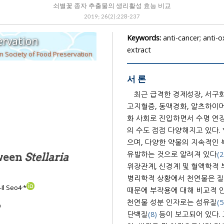
쇠별꽃 종자 추출물의 생리활성 효능 비교
2019
;
26
(
2
):
228
-
237
Keywords:
anti-cancer; anti-
ervation
extract
 Society of Food Preservation
서 론
최근 급격한 경제성장, 서구화
고지혈증, 동맥경화, 알츠하이머
화 사회로 진입하면서 수명 연장
의 수도 점점 다양해지고 있다. 
으며, 다양한 약물의 지속적인
유발하는 것으로 알려져 있다
(2
tween
Stellaria
위장관계, 신경계 및 혈액학적
병리학적 상황에서 천연물은 질
,
Il Seo4
*
때문에 부작용에 대해 비교적 
천연물 성분 인자로는 섬유질
(5
9
단백질
(8)
등이 보고되어 있다.