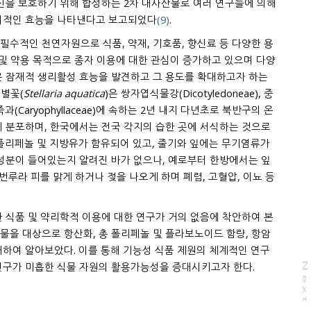
신을 보호하기 위해 합성하는 2차 대사산물로 여러 연구들에 의해
의적인 효능을 나타낸다고 보고되었다
(9)
.
필수적인 천연자원으로 식품, 약재, 기호품, 향신료 등 다양한 용
 및 약용 목적으로 종자 이용에 대한 관심이 증가하고 있으며 다양
은 잠재적 생리활성 효능을 발견하고 그 용도를 확대하고자 하는
쇠별꽃(
Stellaria aquatica
)은 쌍자엽식물강(Dicotyledoneae), 중
 석죽과(Caryophyllaceae)에 속하는 2년 내지 다년초로 북반구의 온
리 분포하며, 한국에서는 전국 각지의 습한 곳에 서식하는 것으로
 폴리페놀 및 지방유가 함유되어 있고, 줄기와 잎에는 무기염류가
 성분이 들어있는지 알려진 바가 없으나, 예로부터 한방에서는 잎
번루라 피를 맑게 하거나 젖을 나오게 하며 폐렴, 고혈압, 이뇨 등
한 식품 및 약리학적 이용에 대한 연구가 거의 없음에 착안하여 본
물을 대상으로 항산화, 총 폴리페놀 및 플라보노이드 함량, 항암
대하여 알아보았다. 이를 통해 기능성 식품 제원의 체계적인 연구
연구가 미흡한 식물 자원의 활용가능성을 증대시키고자 한다.
N
e
x
t
a
g