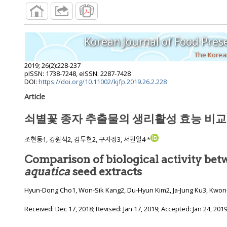
Korean Journal of Food Pres
The Korean
2019
;
26
(
2
):
228
-
237
pISSN: 1738-7248, eISSN: 2287-7428
DOI:
https://doi.org/10.11002/kjfp.2019.26.2.228
Article
쇠별꽃 종자 추출물의 생리활성 효능 비교
,
조현동1, 강원식2, 김두현2, 구자정3, 서권일4
*
Comparison of biological activity be
aquatica
seed extracts
Hyun-Dong Cho1, Won-Sik Kang2, Du-Hyun Kim2, Ja-Jung Ku3, Kwon-
Received:
Dec 17, 2018
; Revised:
Jan 17, 2019
; Accepted:
Jan 24, 201