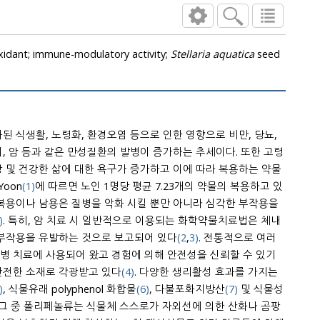
oxidant; immune-modulatory activity;
Stellaria aquatica
seed
된 식생활, 노령화, 환경오염 등으로 인한 영향으로 비만, 당뇨,
, 암 등과 같은 만성질환의 발병이 증가하는 추세이다. 또한 고령
 및 건강한 삶에 대한 욕구가 증가하고 이에 따라 복용하는 약물
Yoon
(1)
에 따르면 노인 1명당 평균 7.23개의 약물의 복용하고 있
 복용이나 남용은 질병을 악화 시킬 뿐만 아니라 심각한 부작용을
)
. 특히, 암 치료 시 일반적으로 이용되는 화학약물치료법은 체내
 부작용을 유발하는 것으로 보고되어 있다
(2
,
3)
. 전통적으로 여러
병 치료에 사용되어 왔고 경험에 의해 안전성을 신뢰할 수 있기
안전한 소재로 각광받고 있다
(4)
. 다양한 생리활성 효과를 가지는
)
, 식물유래 polyphenol 화합물
(6)
, 다불포화지방산
(7)
및 식물성
 그 중 폴리페놀류는 식물체 스스로가 자외선에 의한 산화나 곰팡