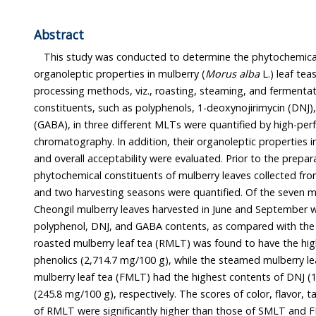
Abstract
This study was conducted to determine the phytochemica
organoleptic properties in mulberry (
Morus alba
L.) leaf te
processing methods, viz., roasting, steaming, and fermenta
constituents, such as polyphenols, 1-deoxynojirimycin (DNJ)
(GABA), in three different MLTs were quantified by high-per
chromatography. In addition, their organoleptic properties inc
and overall acceptability were evaluated. Prior to the prepa
phytochemical constituents of mulberry leaves collected from
and two harvesting seasons were quantified. Of the seven m
Cheongil mulberry leaves harvested in June and September
polyphenol, DNJ, and GABA contents, as compared with the o
roasted mulberry leaf tea (RMLT) was found to have the hig
phenolics (2,714.7 mg/100 g), while the steamed mulberry l
mulberry leaf tea (FMLT) had the highest contents of DNJ 
(245.8 mg/100 g), respectively. The scores of color, flavor, ta
of RMLT were significantly higher than those of SMLT and F