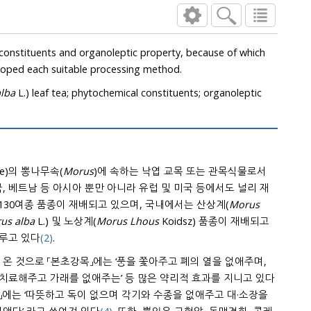
 constituents and organoleptic property, because of which
loped each suitable processing method.
lba
L.) leaf tea; phytochemical constituents; organoleptic
e)의 뽕나무속(
Morus
)에 속하는 낙엽 교목 또는 관목식물로서
, 베트남 등 아시아 뿐만 아니라 유럽 및 미국 등에서도 널리 재
 130여종 품종이 재배되고 있으며, 국내에서는 산상계(
Morus
us alba
L.) 및 노상계(
Morus Lhous
Koidsz) 품종이 재배되고
이루고 있다
(2)
.
온 것으로 「본초강목」에는 ‘풍을 쫓아주고 폐의 열을 없애주며,
 치료해주고 가래를 없애주는’ 등 많은 약리적 효과를 지니고 있다
감」에는 ‘따뜻하고 독이 없으며 각기와 수종을 없애주고 대·소장을