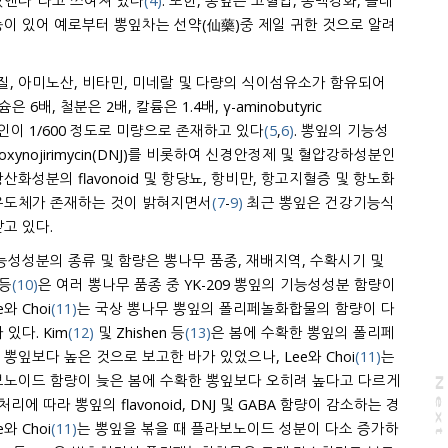
앤다’ 라고 쓰여져 있다
(4)
. 또한, 뽕잎은 고혈압, 동맥경화, 콜레
이 있어 예로부터 뽕잎차는 선약(仙藥)중 제일 귀한 것으로 알려
, 아미노산, 비타민, 미네랄 및 다량의 식이섬유소가 함유되어
6배, 철분은 2배, 칼륨은 1.4배, γ-aminobutyric
 카페인이 1/600 정도로 미량으로 존재하고 있다
(5
,
6)
. 뽕잎의 기능성
ynojirimycin(DNJ)를 비롯하여 신경안정제 및 혈압강하성분인
산화성분의 flavonoid 및 항당뇨, 항비만, 항고지혈증 및 항노화
cin 유도체가 존재하는 것이 밝혀지면서
(7
-
9)
최근 뽕잎은 건강기능식
고 있다.
능성성분의 종류 및 함량은 뽕나무 품종, 재배지역, 수확시기 및
 등
(10)
은 여러 뽕나무 품종 중 YK-209 뽕잎의 기능성성분 함량이
와 Choi
(11)
는 국상 뽕나무 뽕잎의 폴리페놀화합물의 함량이 다
있다. Kim
(12)
및 Zhishen 등
(13)
은 봄에 수확한 뽕잎의 폴리페
잎보다 높은 것으로 보고한 바가 있었으나, Lee와 Choi
(11)
는
보노이드 함량이 늦은 봄에 수확한 뽕잎보다 오히려 높다고 다르게
N
e
x
t
a
g
리에 따라 뽕잎의 flavonoid, DNJ 및 GABA 함량이 감소하는 경
와 Choi
(11)
는 뽕잎을 볶을 때 플라보노이드 성분이 다소 증가하