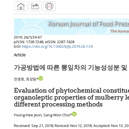
Korean Journal of Food Pres
The Korean
2019
;
26
(
1
):
59
-
67
pISSN: 1738-7248, eISSN: 2287-7428
DOI:
https://doi.org/10.11002/kjfp.2019.26.1.59
Article
가공방법에 따른 뽕잎차의 기능성성분 및
전영희, 최상원*
Evaluation of phytochemical constitu
organoleptic properties of mulberry l
different processing methods
Young-Hee Jeon, Sang-Won Choi*
Received:
Sep 21, 2018
; Revised:
Nov 12, 2018
; Accepted:
Nov 13, 20