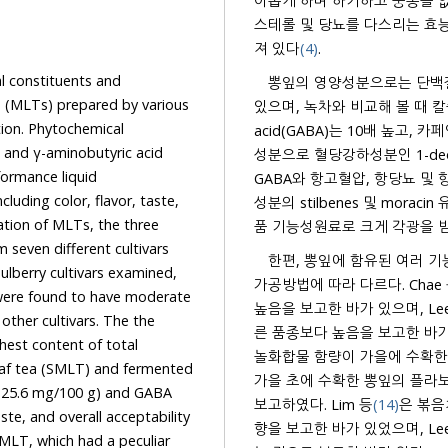
이롭게 하며 하기하고 풍통을 없
스테롤 및 당뇨를 다스리는 효능
져 있다
(4)
.
l constituents and
뽕잎의 영양성분으로는 단백질
as (MLTs) prepared by various
있으며, 녹차와 비교해 볼 때 칼슘은 
tion. Phytochemical
acid(GABA)는 10배 높고,
, and γ-aminobutyric acid
성분으로 혈당강하성분인 1-deox
formance liquid
GABA와 항고혈압, 항당뇨 및 항
luding color, flavor, taste,
성분의 stilbenes 및 mora
ration of MLTs, the three
품 기능성원료로 크게 각광을 받
 seven different cultivars
한편, 뽕잎에 함유된 여러 기
ulberry cultivars examined,
가공방법에 따라 다르다. Chae
 were found to have moderate
높음을 보고한 바가 있으며, Lee
ther cultivars. The the
른 품종보다 높음을 보고한 바가 
hest content of total
놀화합물 함량이 가을에 수확한 뽕
eaf tea (SMLT) and fermented
가을 초에 수확한 뽕잎의 플라
(125.6 mg/100 g) and GABA
보고하였다. Lim 등
(14)
은 볶음처
ste, and overall acceptability
향을 보고한 바가 있었으며, Lee
MLT, which had a peculiar