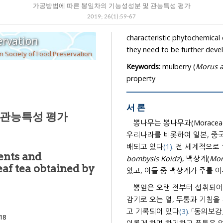
가공방법에 따른 뽕잎차의 기능성성분 및 관능특성 평가
2019
;
26
(
1
):
59
-
67
characteristic phytochemical
ervation
they need to be further deve
 Society of Food Preservation
Keywords:
mulberry (
Morus a
property
서 론
 관능특성 평가
뽕나무는 뽕나무과(Moracea
우리나라를 비롯하여 일본, 중국
배되고 있다
(1)
. 전 세계적으로
ents and
bombysis Koidz
), 백상계(
Mor
eaf tea obtained by
있고, 이들 중 백상계가 주를 
뽕잎은 오랜 전부터 섭취되어 
감기로 오는 열, 두통과 기침을
고 기록되어 있다
(3)
. 「동의보
18