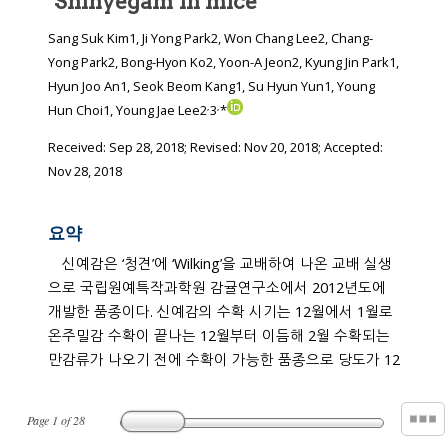
‘Shinyegam’in mice
Sang Suk Kim1, Ji Yong Park2, Won Chang Lee2, Chang-
Yong Park2, Bong-Hyon Ko2, Yoon-A Jeon2, Kyung Jin Park1,
Hyun Joo An1, Seok Beom Kang1, Su Hyun Yun1, Young
,
,
Hun Choi1, Young Jae Lee2
3
*
Received:
Sep 28, 2018
; Revised:
Nov 20, 2018
; Accepted:
Nov 28, 2018
요약
신예감은 ‘청견’에 ‘Wilking’을 교배하여 나온 교배 실생
으로 국립원예특작과학원 감귤연구소에서 2012년도에
개발한 품종이다. 신예감의 수확 시기는 12월에서 1월로
온주밀감 수확이 끝나는 12월부터 이듬해 2월 수확되는
만감류가 나오기 전에 수확이 가능한 품종으로 당도가 12
Page
1
of
28