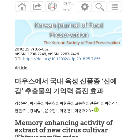
마우스에서 국내 육성 신품종 ‘신예감’ 추
2018
;
25
(
7
):
855
-
862
Korean Journal of Food
Preservation
The Korean Society of Food Preservation
2018
;
25
(
7
):
855
-
862
pISSN: 1738-7248, eISSN: 2287-7428
DOI:
https://doi.org/10.11002/kjfp.2018.25.7.855
Article
마우스에서 국내 육성 신품종 ‘신예
감’ 추출물의 기억력 증진 효과
김상숙1, 박지용2, 이원창2, 박창용2, 고봉현2, 전윤아2, 박경진1,
,
,
안현주1, 강석범1, 윤수현1, 최영훈1, 이영재2
3
*
Memory enhancing activity of
extract of new citrus cultivar