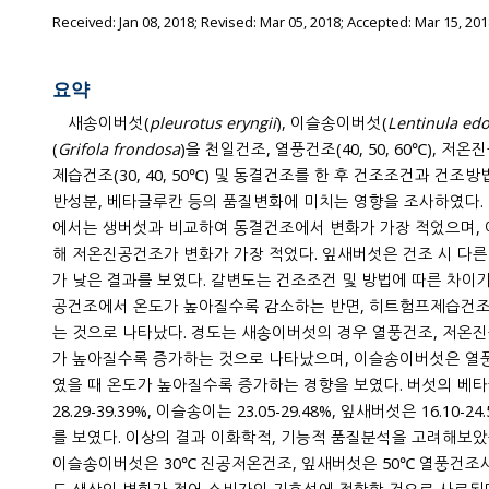
Received:
Jan 08, 2018
; Revised:
Mar 05, 2018
; Accepted:
Mar 15, 201
요약
새송이버섯(
pleurotus eryngii
), 이슬송이버섯(
Lentinula ed
(
Grifola frondosa
)을 천일건조, 열풍건조(40, 50, 60℃), 저온진
제습건조(30, 40, 50℃) 및 동결건조를 한 후 건조조건과 건조방
반성분, 베타글루칸 등의 품질변화에 미치는 영향을 조사하였다. 
에서는 생버섯과 비교하여 동결건조에서 변화가 가장 적었으며,
해 저온진공건조가 변화가 가장 적었다. 잎새버섯은 건조 시 다
가 낮은 결과를 보였다. 갈변도는 건조조건 및 방법에 따른 차이
공건조에서 온도가 높아질수록 감소하는 반면, 히트험프제습건
는 것으로 나타났다. 경도는 새송이버섯의 경우 열풍건조, 저온
가 높아질수록 증가하는 것으로 나타났으며, 이슬송이버섯은 
였을 때 온도가 높아질수록 증가하는 경향을 보였다. 버섯의 베
28.29-39.39%, 이슬송이는 23.05-29.48%, 잎새버섯은 16.1
를 보였다. 이상의 결과 이화학적, 기능적 품질분석을 고려해보
이슬송이버섯은 30℃ 진공저온건조, 잎새버섯은 50℃ 열풍건조