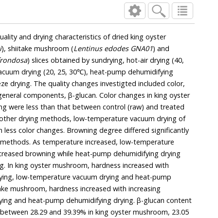
lity and drying characteristics of dried king oyster
i
), shiitake mushroom (
Lentinus edodes GNA01
) and
frondosa
) slices obtained by sundrying, hot-air drying (40,
acuum drying (20, 25, 30℃), heat-pump dehumidifying
eze drying. The quality changes investigted included color,
eneral components, β-glucan. Color changes in king oyster
g were less than that between control (raw) and treated
ther drying methods, low-temperature vacuum drying of
 less color changes. Browning degree differed significantly
g methods. As temperature increased, low-temperature
ecreased browning while heat-pump dehumidifying drying
ng. In king oyster mushroom, hardness increased with
rying, low-temperature vacuum drying and heat-pump
itake mushroom, hardness increased with increasing
ying and heat-pump dehumidifying drying. β-glucan content
 between 28.29 and 39.39% in king oyster mushroom, 23.05