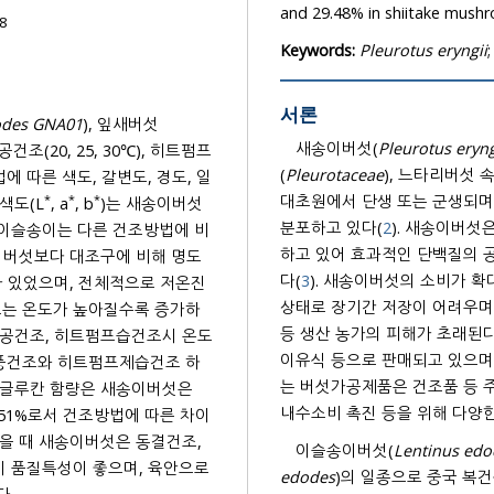
and 29.48% in shiitake mush
8
Keywords:
Pleurotus eryngii
서론
odes GNA01
), 잎새버섯
새송이버섯(
Pleurotus eryng
공건조(20, 25, 30℃), 히트펌프
(
Pleurotaceae
), 느타리버섯 속
법에 따른 색도, 갈변도, 경도, 일
*
*
*
대초원에서 단생 또는 군생되며 
색도(L
, a
, b
)는 새송이버섯
분포하고 있다(
2
). 새송이버섯
 이슬송이는 다른 건조방법에 비
하고 있어 효과적인 단백질의 
른 버섯보다 대조구에 비해 명도
다(
3
). 새송이버섯의 소비가 
가 있었으며, 전체적으로 저온진
상태로 장기간 저장이 어려우며
조는 온도가 높아질수록 증가하
등 생산 농가의 피해가 초래된다
진공건조, 히트펌프습건조시 온도
이유식 등으로 판매되고 있으며
열풍건조와 히트펌프제습건조 하
는 버섯가공제품은 건조품 등 
타글루칸 함량은 새송이버섯은
내수소비 촉진 등을 위해 다양
0-24.51%로서 건조방법에 따른 차이
았을 때 새송이버섯은 동결건조,
이슬송이버섯(
Lentinus ed
시 품질특성이 좋으며, 육안으로
edodes
)의 일종으로 중국 복건