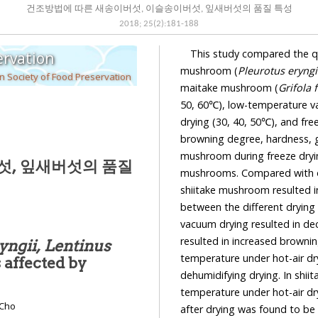
건조방법에 따른 새송이버섯, 이슬송이버섯, 잎새버섯의 품질 특성
2018
;
25
(
2
):
181
-
188
This study compared the qua
ervation
mushroom (
Pleurotus eryngi
 Society of Food Preservation
maitake mushroom (
Grifola 
50, 60℃), low-temperature v
drying (30, 40, 50℃), and fre
browning degree, hardness, g
mushroom during freeze dryin
섯, 잎새버섯의 품질
mushrooms. Compared with o
shiitake mushroom resulted in
between the different dryin
vacuum drying resulted in d
resulted in increased browni
yngii, Lentinus
temperature under hot-air d
 affected by
dehumidifying drying. In shi
temperature under hot-air dr
 Cho
after drying was found to be