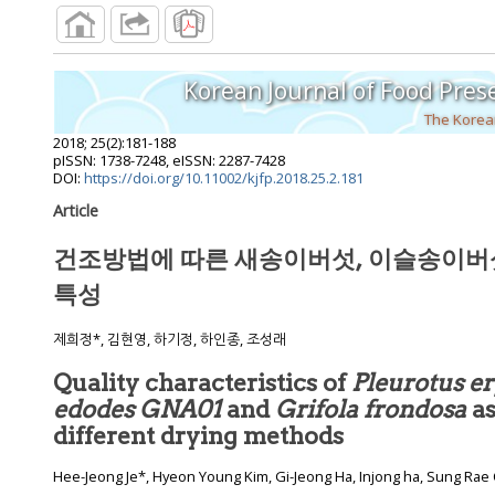
Korean Journal of Food Pres
The Korean
2018
;
25
(
2
):
181
-
188
pISSN: 1738-7248, eISSN: 2287-7428
DOI:
https://doi.org/10.11002/kjfp.2018.25.2.181
Article
건조방법에 따른 새송이버섯, 이슬송이버
특성
제희정*, 김현영, 하기정, 하인종, 조성래
Quality characteristics of
Pleurotus er
edodes GNA01
and
Grifola frondosa
as
different drying methods
Hee-Jeong Je*, Hyeon Young Kim, Gi-Jeong Ha, Injong ha, Sung Rae