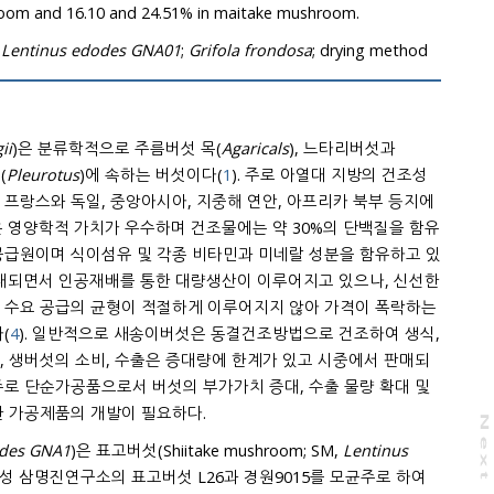
room and 16.10 and 24.51% in maitake mushroom.
;
Lentinus edodes GNA01
;
Grifola frondosa
; drying method
ii
)은 분류학적으로 주름버섯 목(
Agaricals
), 느타리버섯과
(
Pleurotus
)에 속하는 버섯이다(
1
). 주로 아열대 지방의 건조성
프랑스와 독일, 중앙아시아, 지중해 연안, 아프리카 북부 등지에
은 영양학적 가치가 우수하며 건조물에는 약 30%의 단백질을 함유
공급원이며 식이섬유 및 각종 비타민과 미네랄 성분을 함유하고 있
확대되면서 인공재배를 통한 대량생산이 이루어지고 있으나, 신선한
 수요 공급의 균형이 적절하게 이루어지지 않아 가격이 폭락하는
(
4
). 일반적으로 새송이버섯은 동결건조방법으로 건조하여 생식,
, 생버섯의 소비, 수출은 증대량에 한계가 있고 시중에서 판매되
주로 단순가공품으로서 버섯의 부가가치 증대, 수출 물량 확대 및
한 가공제품의 개발이 필요하다.
N
e
x
t
a
g
odes GNA1
)은 표고버섯(Shiitake mushroom; SM,
Lentinus
성 삼명진연구소의 표고버섯 L26과 경원9015를 모균주로 하여